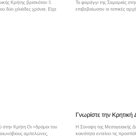
ωικής Κρήτης βρισκόταν 5
Το φαράγγι της Σαμαριάς στην
υ δύο χιλιάδες χρόνια. Είχε
επιβεβαίωσαν οι τοπικές αρχ
Γνωρίστε την Κρητική
ού στην Κρήτη Οι «δρόμοι του
Η Σύνοψη της Μεσογειακής Δια
 αιωνόβιους αμπελώνες,
κοινότητα εντείνει τις προσπ