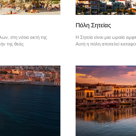
Πόλη Σητείας
λων, στη νότια ακτή της
Η Σητεία είναι μια ωραία αμ
ήν της θεάς
Αυτή η πόλη αποτελεί καταφύγ