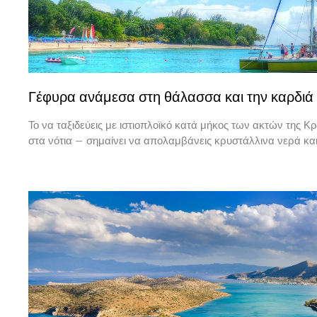
Γέφυρα ανάμεσα στη θάλασσα και την καρδιά
Το να ταξιδεύεις με ιστιοπλοϊκό κατά μήκος των ακτών της Κρή
στα νότια — σημαίνει να απολαμβάνεις κρυστάλλινα νερά κα