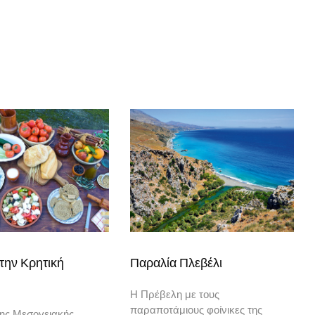
την Κρητική
Παραλία Πλεβέλι
Η Πρέβελη με τους
παραποτάμιους φοίνικες της
ης Μεσογειακής