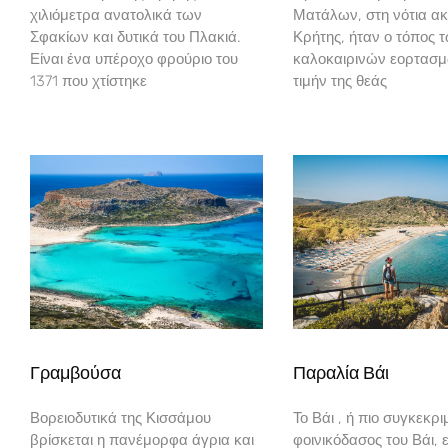
χιλιόμετρα ανατολικά των
Ματάλων, στη νότια ακ
Σφακίων και δυτικά του Πλακιά.
Κρήτης, ήταν ο τόπος 
Είναι ένα υπέροχο φρούριο του
καλοκαιρινών εορτασ
1371 που χτίστηκε
τιμήν της θεάς
Γραμβούσα
Παραλία Βάι
Βορειοδυτικά της Κισσάμου
Το Βάι , ή πιο συγκεκρι
βρίσκεται η πανέμορφα άγρια και
φοινικόδασος του Βάι, ε