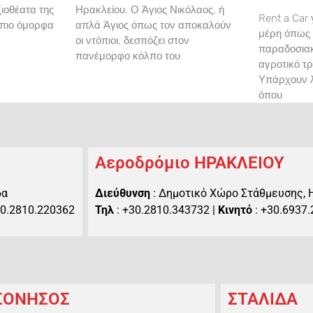
ιοθέατα της
Ηρακλείου. Ο Άγιος Νικόλαος, ή
Rent a Car 
 πιο όμορφα
απλά Άγιος όπως τον αποκαλούν
μέρη όπως
οι ντόπιοι, δεσπόζει στον
παραδοσιακ
πανέμορφο κόλπο του
αγροτικό τ
Υπάρχουν λ
όπου
Αεροδρόμιο ΗΡΑΚΛΕΙΟΥ
δα
Διεύθυνση
: Δημοτικό Χώρο Στάθμευσης, 
30.2810.220362
Τηλ
: +30.2810.343732 |
Κινητό
: +30.6937
ΣΟΝΗΣΟΣ
ΣΤΑΛΙΔΑ