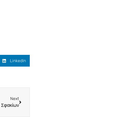
LinkedIn
Next
 Σφακίων