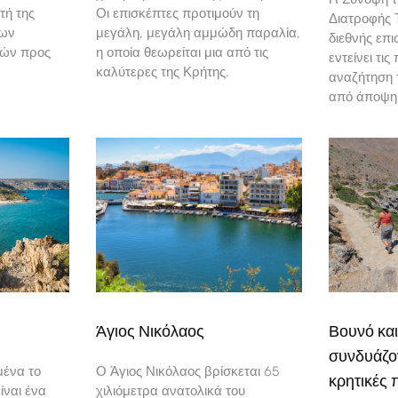
τή της
Οι επισκέπτες προτιμούν τη
Διατροφής Τ
των
μεγάλη, μεγάλη αμμώδη παραλία,
διεθνής επι
μών προς
η οποία θεωρείται μια από τις
εντείνει τι
καλύτερες της Κρήτης.
αναζήτηση 
από άποψη 
Άγιος Νικόλαος
Βουνό κα
συνδυάζον
μένα το
Ο Άγιος Νικόλαος βρίσκεται 65
κρητικές 
ίναι ένα
χιλιόμετρα ανατολικά του