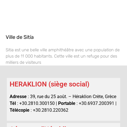
Ville de Sitía
Sitia est une belle ville amphithéâtre avec une population de
plus de 11 000 habitants. Cette ville est un refuge pour des
milliers de visiteurs
HERAKLION (siège social)
Adresse
: 39, rue du 25 août. – Héraklion Crète, Grèce
Tél
: +30.2810.300150 |
Portable
: +30.6937.200391 |
Télécopie
: +30.2810.220362