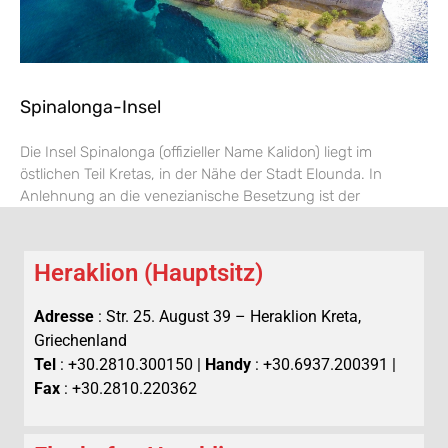
Spinalonga-Insel
Die Insel Spinalonga (offizieller Name Kalidon) liegt im
östlichen Teil Kretas, in der Nähe der Stadt Elounda. In
Anlehnung an die venezianische Besetzung ist der
Heraklion (Hauptsitz)
Adresse
: Str. 25. August 39 – Heraklion Kreta,
Griechenland
Tel
: +30.2810.300150 |
Handy
: +30.6937.200391 |
Fax
: +30.2810.220362