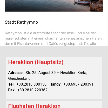
Stadt Rethymno
Rethymno ist die drittgrößte Stadt der Insel und eine der
malerischsten mit einem charmanten venezianischen Hafen,
der mit Fischtavernen und Cafés vollgestopft ist. Die alte
Heraklion (Hauptsitz)
Adresse
: Str. 25. August 39 – Heraklion Kreta,
Griechenland
Tel
: +30.2810.300150 |
Handy
: +30.6937.200391 |
Fax
: +30.2810.220362
Flughafen Heraklion