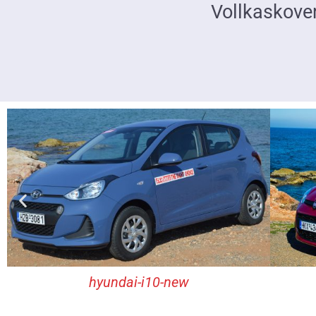
Vollkaskove
hyundai-i10-new