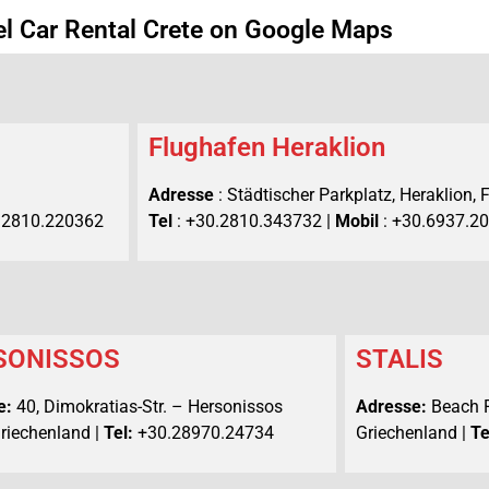
el Car Rental Crete on Google Maps
Flughafen Heraklion
Adresse
: Städtischer Parkplatz, Heraklion,
.2810.220362
Tel
: +30.2810.343732 |
Mobil
: +30.6937.2
SONISSOS
STALIS
e:
40, Dimokratias-Str. – Hersonissos
Adresse:
Beach R
Griechenland |
Tel:
+30.28970.24734
Griechenland |
Te