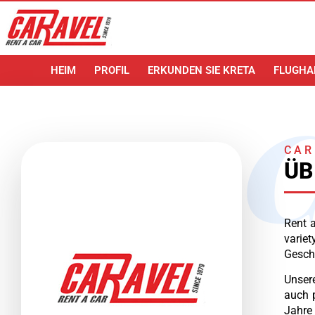
HEIM
PROFIL
ERKUNDEN SIE KRETA
FLUGHA
CAR
ÜB
Rent a
variet
Geschä
Unsere
auch 
Jahre 