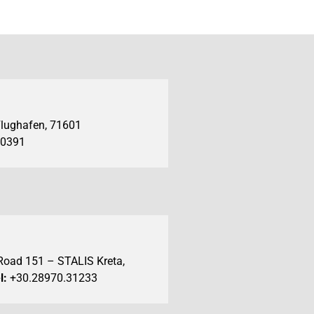
 Flughafen, 71601
00391
oad 151 – STALIS Kreta,
l:
+30.28970.31233