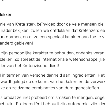
lekker
nomie van Kreta sterk beïnvloed door de vele mensen di
jn nader bekijken, zullen we ontdekken dat Kretenzers
un normen, en er zo een speciaal karakter aan toe te
randerd gebleven!
 zijn persoonlijke karakter te behouden, ondanks vera
ebleken. Zo spreekt de internationale wetenschappelij
er van het Kretenzische dieet!
d in termen van verscheidenheid aan ingrediënten. He
k wordt gelegd op de kunst van het koken en de verwe
lexe en zeldzame combinaties van dure grondstoffen.
ns omdat ze niet probeert om smaken te mengen, onge
ebruikt. Elk ingrediënt behoudt zijn autonomie, zijn iden