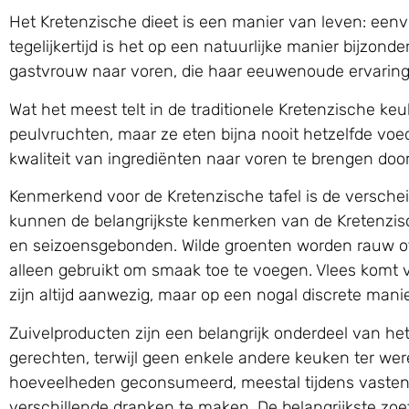
Het Kretenzische dieet is een manier van leven: een
tegelijkertijd is het op een natuurlijke manier bijzon
gastvrouw naar voren, die haar eeuwenoude ervaring 
Wat het meest telt in de traditionele Kretenzische ke
peulvruchten, maar ze eten bijna nooit hetzelfde v
kwaliteit van ingrediënten naar voren te brengen do
Kenmerkend voor de Kretenzische tafel is de versch
kunnen de belangrijkste kenmerken van de Kretenzisc
en seizoensgebonden. Wilde groenten worden rauw of 
alleen gebruikt om smaak toe te voegen. Vlees komt vo
zijn altijd aanwezig, maar op een nogal discrete manie
Zuivelproducten zijn een belangrijk onderdeel van he
gerechten, terwijl geen enkele andere keuken ter wer
hoeveelheden geconsumeerd, meestal tijdens vastenp
verschillende dranken te maken. De belangrijkste zoets