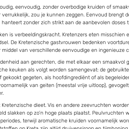
voudig, eenvoudig, zonder overbodige kruiden of smaak
der verrukkelijk, zou je kunnen zeggen. Eenvoud brengt d
hanteert zonder zich strikt aan de aanbevolen doses 
uken is verbeeldingskracht. Kretenzers eten misschien 
oedsel. De Kretenzische gastvrouwen bedenken voortd
or middel van verschillende eenvoudige en ingenieuze 
eidenheid aan gerechten, die met elkaar een smaakvol
he keuken als volgt worden samengevat: de gebruikte pr
gekookt gegeten, als hoofdingrediënt of als begeleide
ornamelijk van geiten (meestal vrije uitloop), gevogel
r.
t Kretenzische dieet. Vis en andere zeevruchten worde
eld slakken op zo’n hoge plaats plaatst. Peulvruchten 
eriodes, terwijl aromatische kruiden voornamelijk wor
toffen op Kreta zijn altijd druivensiroop en tijmhoning 