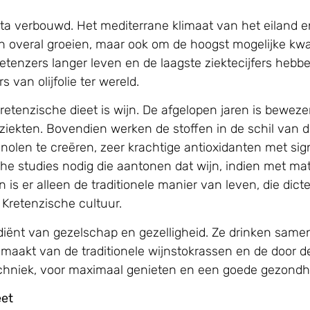
eta verbouwd. Het mediterrane klimaat van het eiland 
 overal groeien, maar ook om de hoogst mogelijke kwali
etenzers langer leven en de laagste ziektecijfers hebbe
van olijfolie ter wereld.
etenzische dieet is wijn. De afgelopen jaren is beweze
iekten. Bovendien werken de stoffen in de schil van d
nolen te creëren, zeer krachtige antioxidanten met si
he studies nodig die aantonen dat wijn, indien met m
s er alleen de traditionele manier van leven, die dictee
 Kretenzische cultuur.
rediënt van gezelschap en gezelligheid. Ze drinken same
emaakt van de traditionele wijnstokrassen en de doo
techniek, voor maximaal genieten en een goede gezondh
eet