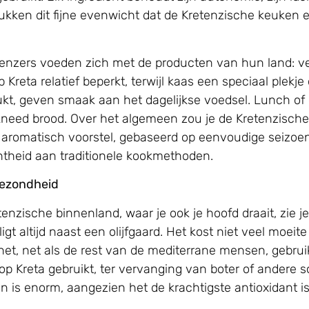
kken dit fijne evenwicht dat de Kretenzische keuken en
retenzers voeden zich met de producten van hun land: ve
Kreta relatief beperkt, terwijl kaas een speciaal plekje
kt, geven smaak aan het dagelijkse voedsel. Lunch of di
ekneed brood. Over het algemeen zou je de Kretenzisc
der aromatisch voorstel, gebaseerd op eenvoudige seizo
chtheid aan traditionele kookmethoden.
 gezondheid
zische binnenland, waar je ook je hoofd draait, zie je d
t altijd naast een olijfgaard. Het kost niet veel moeite 
het, net als de rest van de mediterrane mensen, gebrui
d op Kreta gebruikt, ter vervanging van boter of andere s
 is enorm, aangezien het de krachtigste antioxidant is