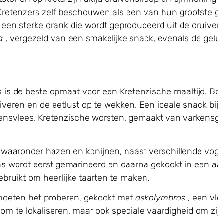
Kretenzers zelf beschouwen als een van hun grootste
 een sterke drank die wordt geproduceerd uit de druiven
a
, vergezeld van een smakelijke snack, evenals de gelu
 is de beste opmaat voor een Kretenzische maaltijd. 
iveren en de eetlust op te wekken. Een ideale snack bij
kensvlees. Kretenzische worsten, gemaakt van varkensge
, waaronder hazen en konijnen, naast verschillende vog
aas wordt eerst gemarineerd en daarna gekookt in een a
bruikt om heerlijke taarten te maken.
 moeten het proberen, gekookt met
askolymbros
, een v
g om te lokaliseren, maar ook speciale vaardigheid om z