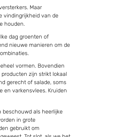
versterkers. Maar
e vindingrijkheid van de
te houden.
elke dag groenten of
urend nieuwe manieren om de
combinaties.
 geheel vormen. Bovendien
oducten zijn strikt lokaal
nd gerecht of salade, soms
te en varkensvlees. Kruiden
n beschouwd als heerlijke
worden in grote
den gebruikt om
geweest. Tot slot, als we het