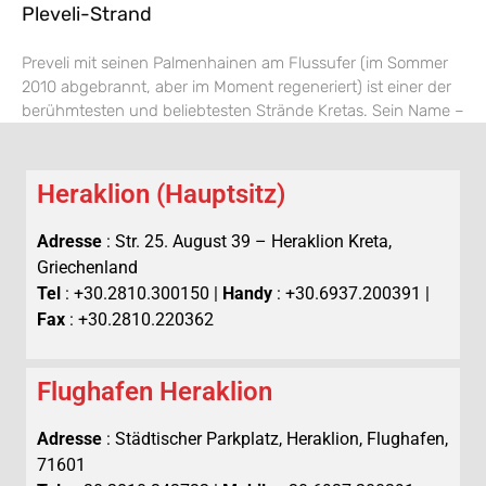
Pleveli-Strand
Preveli mit seinen Palmenhainen am Flussufer (im Sommer
2010 abgebrannt, aber im Moment regeneriert) ist einer der
berühmtesten und beliebtesten Strände Kretas. Sein Name –
Heraklion (Hauptsitz)
Adresse
: Str. 25. August 39 – Heraklion Kreta,
Griechenland
Tel
: +30.2810.300150 |
Handy
: +30.6937.200391 |
Fax
: +30.2810.220362
Flughafen Heraklion
Adresse
: Städtischer Parkplatz, Heraklion, Flughafen,
71601