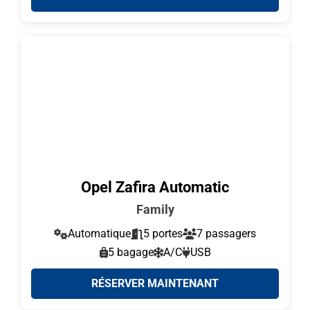
Opel Zafira Automatic
Family
Automatique
5 portes
7 passagers
5 bagage
A/C
USB
RÉSERVER MAINTENANT