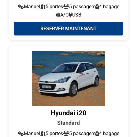
Manuel
5 portes
5 passagers
4 bagage
A/C
USB
RÉSERVER MAINTENANT
Hyundai i20
Standard
Manuel
5 portes
5 passagers
4 bagage