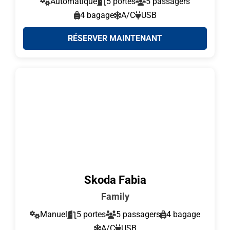
Automatique
5 portes
5 passagers
4 bagage
A/C
USB
RÉSERVER MAINTENANT
Skoda Fabia
Family
Manuel
5 portes
5 passagers
4 bagage
A/C
USB