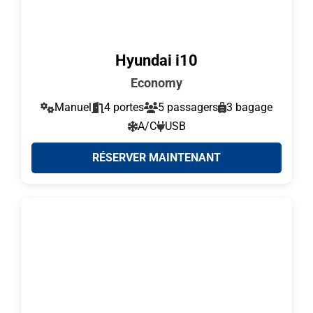
Hyundai i10
Economy
Manuel
4 portes
5 passagers
3 bagage
A/C
USB
RÉSERVER MAINTENANT