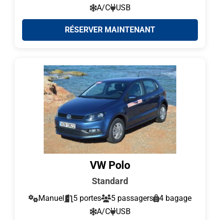
A/C
USB
RÉSERVER MAINTENANT
VW Polo
Standard
Manuel
5 portes
5 passagers
4 bagage
A/C
USB