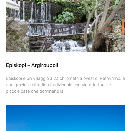
Episkopi – Argiroupoli
Episkopi è un villaggio a 23 chilometri a ovest di Rethymno, è
una graziosa cittadina tradizionale con vicoli tortuosi e
piccole case che dominano la